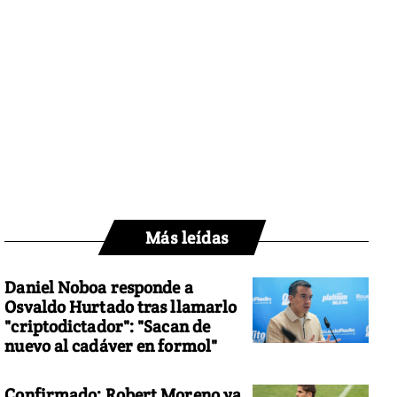
Más leídas
Daniel Noboa responde a
Osvaldo Hurtado tras llamarlo
"criptodictador": "Sacan de
nuevo al cadáver en formol"
Confirmado: Robert Moreno ya