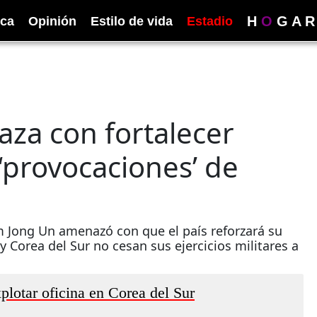
H
O
G
A
R
ica
Opinión
Estilo de vida
Estadio
za con fortalecer
‘provocaciones’ de
m Jong Un amenazó con que el país reforzará su
Corea del Sur no cesan sus ejercicios militares a
lotar oficina en Corea del Sur