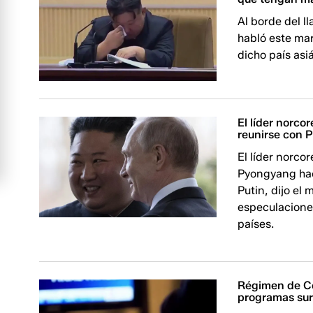
Al borde del l
habló este mar
dicho país asiá
El líder norco
reunirse con P
El líder norco
Pyongyang haci
Putin, dijo el
especulacione
países.
Régimen de Co
programas sur