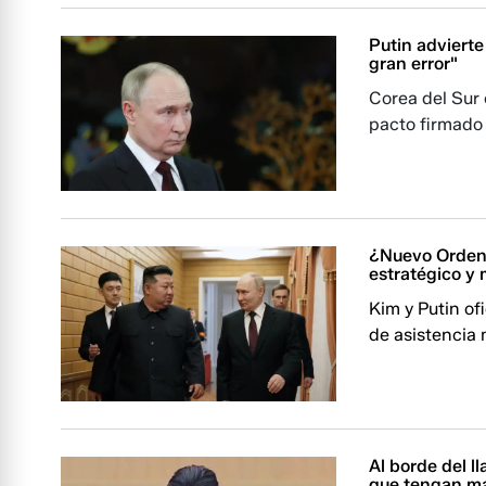
Putin advierte
gran error"
Corea del Sur 
pacto firmado 
¿Nuevo Orden 
estratégico y m
Kim y Putin of
de asistencia
Al borde del l
que tengan má