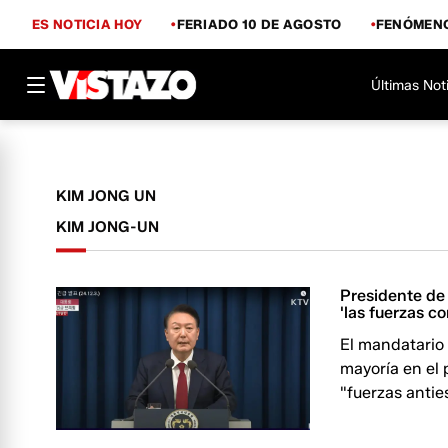
ES NOTICIA HOY
FERIADO 10 DE AGOSTO
FENÓMENO
Últimas Not
KIM JONG UN
KIM JONG-UN
Presidente de
'las fuerzas c
El mandatario 
mayoría en el
"fuerzas antie