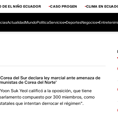
 DE EL NIÑO ECUADOR
CASO PROGEN
CLIMA EN ECUAD
icias
Actualidad
Mundo
Política
Servicios
Deportes
Negocios
Entretenim
 Corea del Sur declara ley marcial ante amenaza de
omunistas de Corea del Norte'
Yoon Suk Yeol calificó a la oposición, que tiene
 parlamento compuesto por 300 miembros, como
statales que intentan derrocar el régimen".