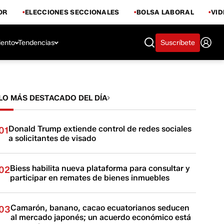
OR
ELECCIONES SECCIONALES
BOLSA LABORAL
VI
iento
Tendencias
Suscríbete
LO MÁS DESTACADO DEL DÍA
Donald Trump extiende control de redes sociales
01
a solicitantes de visado
Biess habilita nueva plataforma para consultar y
02
participar en remates de bienes inmuebles
Camarón, banano, cacao ecuatorianos seducen
03
al mercado japonés; un acuerdo económico está