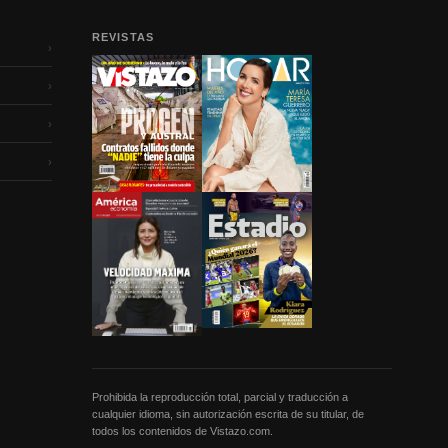
REVISTAS
›
›
›
›
Prohibida la reproducción total, parcial y traducción a
cualquier idioma, sin autorización escrita de su titular, de
todos los contenidos de Vistazo.com.