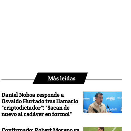
Más leídas
Daniel Noboa responde a
Osvaldo Hurtado tras llamarlo
"criptodictador": "Sacan de
nuevo al cadáver en formol"
Confirmado: Robert Moreno ya