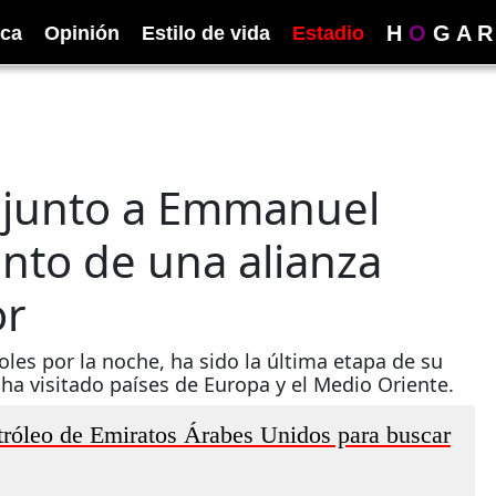
H
O
G
A
R
ica
Opinión
Estilo de vida
Estadio
 junto a Emmanuel
ento de una alianza
or
oles por la noche, ha sido la última etapa de su
 ha visitado países de Europa y el Medio Oriente.
tróleo de Emiratos Árabes Unidos para buscar