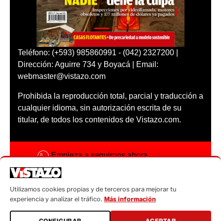
Teléfono: (+593) 985860991 - (042) 2327200 |
Dirección: Aguirre 734 y Boyacá | Email:
webmaster@vistazo.com
Prohibida la reproducción total, parcial y traducción a
cualquier idioma, sin autorización escrita de su
titular, de todos los contenidos de Vistazo.com.
Empieza a seguirnos ahora
Activar notificaciones
Utilizamos cookies propias y de terceros para mejorar tu
Código ética
experiencia y analizar el tráfico.
Más información
Sugerencias a:
CONFIGURAR
ACEPTAR