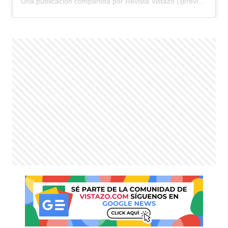
Una publicación compartida por Revista Vistazo (@revistavistazo.ec)