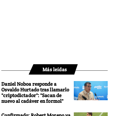
Más leídas
Daniel Noboa responde a
Osvaldo Hurtado tras llamarlo
"criptodictador": "Sacan de
nuevo al cadáver en formol"
Confirmado: Robert Moreno ya