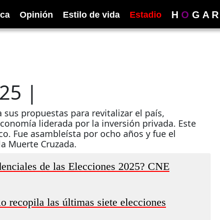
H
O
G
A
R
ica
Opinión
Estilo de vida
Estadio
25 |
sus propuestas para revitalizar el país,
onomía liderada por la inversión privada. Este
ico. Fue asambleísta por ocho años y fue el
 la Muerte Cruzada.
denciales de las Elecciones 2025? CNE
 recopila las últimas siete elecciones