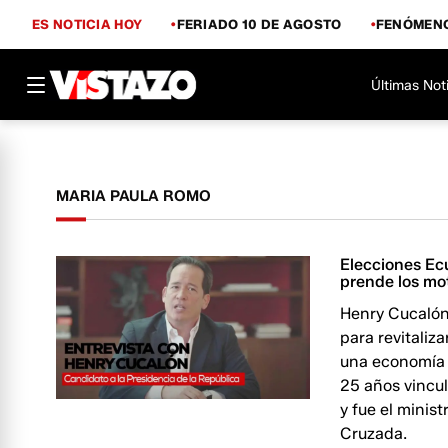
ES NOTICIA HOY
FERIADO 10 DE AGOSTO
FENÓMENO
Últimas Not
MARIA PAULA ROMO
Elecciones Ec
prende los mo
Henry Cucalón
para revitaliz
una economía l
25 años vincul
y fue el minis
Cruzada.