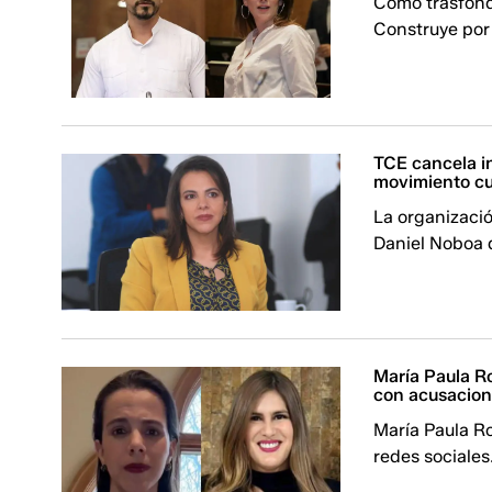
Como trasfond
Construye por 
TCE cancela i
movimiento cu
La organizació
Daniel Noboa d
María Paula R
con acusacio
María Paula Ro
redes sociales