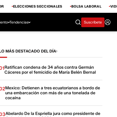
OR
ELECCIONES SECCIONALES
BOLSA LABORAL
VI
iento
Tendencias
Suscríbete
LO MÁS DESTACADO DEL DÍA
Ratifican condena de 34 años contra Germán
01
Cáceres por el femicidio de María Belén Bernal
Mexico: Detienen a tres ecuatorianos a bordo de
02
una embarcación con más de una tonelada de
cocaína
Abelardo De la Espriella jura como presidente de
03