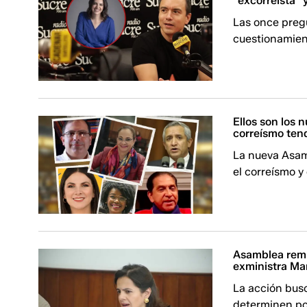
"excorreísta" 
Las once pregu
cuestionamien
Ellos son los 
correísmo ten
La nueva Asam
el correísmo y
Asamblea remit
exministra Ma
La acción busc
determinen po