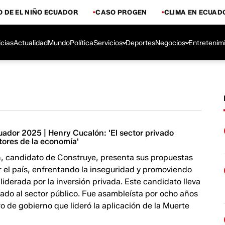
 DE EL NIÑO ECUADOR
CASO PROGEN
CLIMA EN ECUAD
icias
Actualidad
Mundo
Política
Servicios
Deportes
Negocios
Entretenim
uador 2025 | Henry Cucalón: 'El sector privado
tores de la economía'
, candidato de Construye, presenta sus propuestas
ar el país, enfrentando la inseguridad y promoviendo
iderada por la inversión privada. Este candidato lleva
ado al sector público. Fue asambleísta por ocho años
tro de gobierno que lideró la aplicación de la Muerte