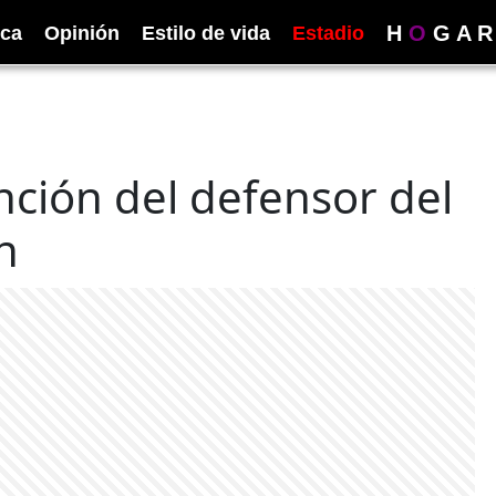
H
O
G
A
R
ica
Opinión
Estilo de vida
Estadio
nción del defensor del
n