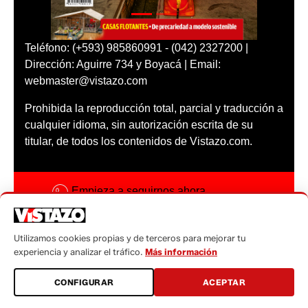
Teléfono: (+593) 985860991 - (042) 2327200 |
Dirección: Aguirre 734 y Boyacá | Email:
webmaster@vistazo.com
Prohibida la reproducción total, parcial y traducción a
cualquier idioma, sin autorización escrita de su
titular, de todos los contenidos de Vistazo.com.
Empieza a seguirnos ahora
Activar notificaciones
Utilizamos cookies propias y de terceros para mejorar tu
Código ética
experiencia y analizar el tráfico.
Más información
Sugerencias a:
CONFIGURAR
ACEPTAR
sugerencias@vistazo.com