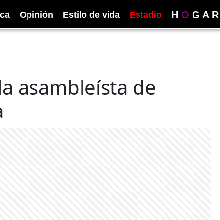
H
O
G
A
R
ica
Opinión
Estilo de vida
Estadio
la asambleísta de
a