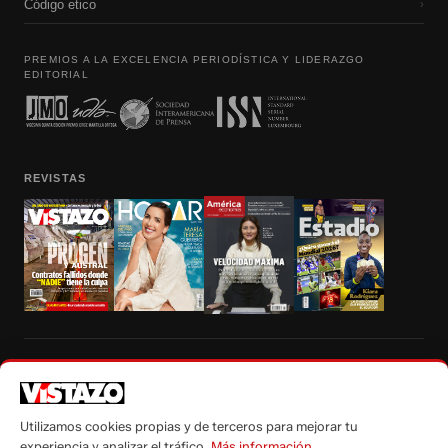
Código etico
›
PREMIOS A LA EXCELENCIA PERIODÍSTICA Y LIDERAZGO
EDITORIAL
REVISTAS
Prohibida la reproducción total, parcial y traducción a cualquier idioma, sin
autorización escrita de su titular, de todos los contenidos de Vistazo.com.
Utilizamos cookies propias y de terceros para mejorar tu
experiencia y analizar el tráfico.
Más información