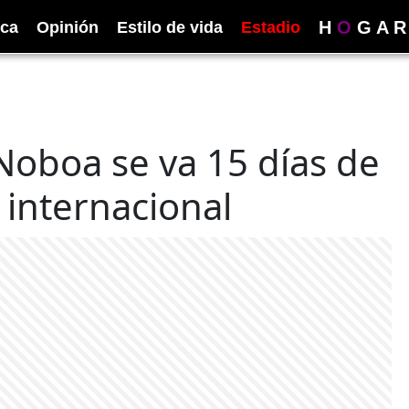
H
O
G
A
R
ica
Opinión
Estilo de vida
Estadio
Noboa se va 15 días de
 internacional