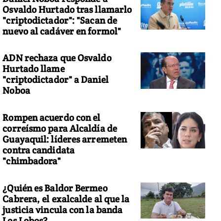
Osvaldo Hurtado tras llamarlo
"criptodictador": "Sacan de
nuevo al cadáver en formol"
ADN rechaza que Osvaldo
Hurtado llame
"criptodictador" a Daniel
Noboa
Rompen acuerdo con el
correísmo para Alcaldía de
Guayaquil: líderes arremeten
contra candidata
"chimbadora"
¿Quién es Baldor Bermeo
Cabrera, el exalcalde al que la
justicia vincula con la banda
Los Lobos?