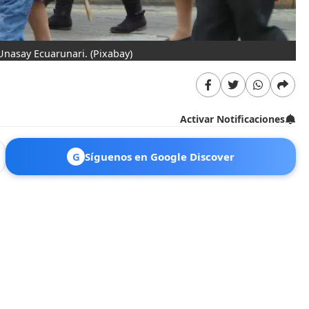
 Unasay Ecuarunari.
(Pixabay)
Activar Notificaciones
G
Síguenos en Google Discover