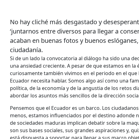
No hay cliché más desgastado y desesperante q
‘juntarnos entre diversos para llegar a conse
acaban en buenas fotos y buenos eslóganes, 
ciudadanía.
Si de un lado la convocatoria al diálogo ha sido una d
una ansiedad creciente. A pesar de que estamos en la é
curiosamente también vivimos en el periodo en el que
Ecuador necesita hablar. Somos algo así como una famil
política, de la economía y de la angustia de los retos 
abordar los asuntos más sencillos de la dirección social
Pensemos que el Ecuador es un barco. Los ciudadanos
menos, estamos influenciados por el destino adonde nos 
de sociedades maduras implican debatir sobre la maqu
son sus bases sociales, sus grandes aspiraciones y, quiz
está dispuesta a soportar para llegar a sus macro objeti