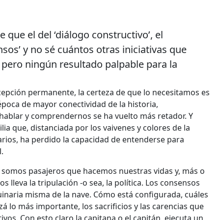
ue el del ‘diálogo constructivo’, el
nsos’ y no sé cuántos otras iniciativas que
pero ningún resultado palpable para la
ecepción permanente, la certeza de que lo necesitamos es
poca de mayor conectividad de la historia,
 hablar y comprendernos se ha vuelto más retador. Y
ia que, distanciada por los vaivenes y colores de la
diarios, ha perdido la capacidad de entenderse para
.
 somos pasajeros que hacemos nuestras vidas y, más o
lleva la tripulación -o sea, la política. Los consensos
inaria misma de la nave. Cómo está configurada, cuáles
á lo más importante, los sacrificios y las carencias que
vos. Con esto claro la capitana o el capitán, ejecuta un