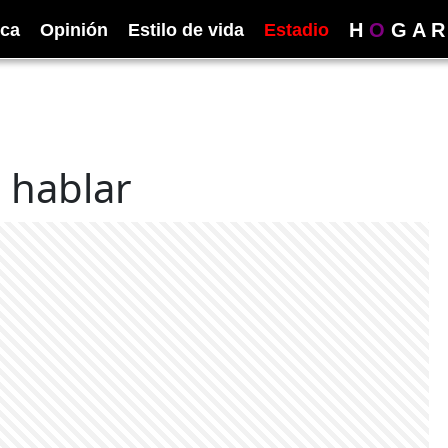
H
O
G
A
R
ica
Opinión
Estilo de vida
Estadio
 hablar