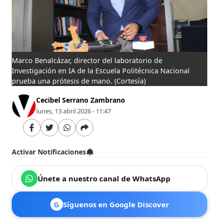
Marco Benalcázar, director del laboratorio de
Investigación en IA de la Escuela Politécnica Nacional
prueba una prótesis de mano.
(Cortesía)
Cecibel Serrano Zambrano
lunes, 13 abril 2026 - 11:47
Activar Notificaciones
Únete a nuestro canal de WhatsApp
G
Síguenos en Google Discover