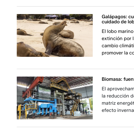
Galápagos: cue
cuidado de lo
El lobo marino
extinción por 
cambio climáti
promover la co
Biomasa: fuen
El aprovecham
la reducción d
matriz energét
efecto invern