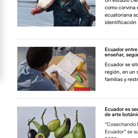
Un estudio cie
como corvina 
ecuatoriana so
identificación
Ecuador entre 
enseñar, segú
Ecuador se sit
región, en un 
familias y rest
Ecuador es se
de arte botán
“Cosechando H
Ecuador” se su