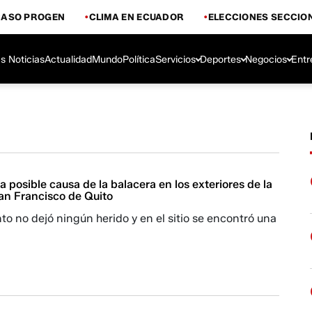
CASO PROGEN
CLIMA EN ECUADOR
ELECCIONES SECCIO
s Noticias
Actualidad
Mundo
Política
Servicios
Deportes
Negocios
Entr
la posible causa de la balacera en los exteriores de la
an Francisco de Quito
nto no dejó ningún herido y en el sitio se encontró una