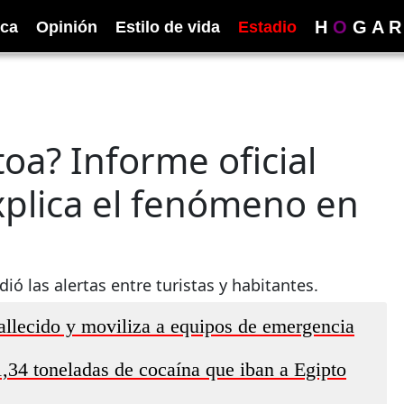
H
O
G
A
R
ica
Opinión
Estilo de vida
Estadio
oa? Informe oficial
xplica el fenómeno en
ió las alertas entre turistas y habitantes.
allecido y moviliza a equipos de emergencia
1,34 toneladas de cocaína que iban a Egipto