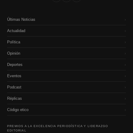
Últimas Noticias
›
Actualidad
›
Política
›
Opinión
›
Deportes
›
Eventos
›
Podcast
›
Réplicas
›
Código etico
›
PREMIOS A LA EXCELENCIA PERIODÍSTICA Y LIDERAZGO
EDITORIAL