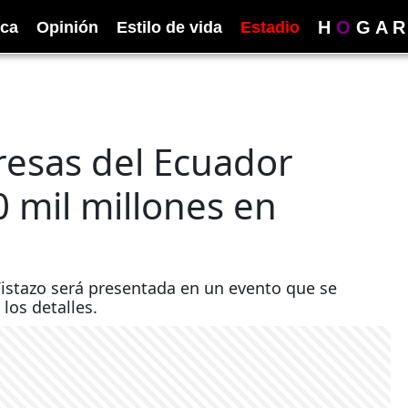
H
O
G
A
R
ica
Opinión
Estilo de vida
Estadio
esas del Ecuador
 mil millones en
Vistazo será presentada en un evento que se
los detalles.