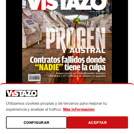
Teléfono: (+593) 985860991 - (042) 2327200 |
Utilizamos cookies propias y de terceros para mejorar tu
Dirección: Aguirre 734 y Boyacá | Email:
experiencia y analizar el tráfico.
Más información
webmaster@vistazo.com
CONFIGURAR
ACEPTAR
Prohibida la reproducción total, parcial y traducción a
cualquier idioma, sin autorización escrita de su