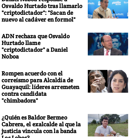
Osvaldo Hurtado tras llamarlo
"criptodictador": "Sacan de
nuevo al cadáver en formol"
ADN rechaza que Osvaldo
Hurtado llame
"criptodictador" a Daniel
Noboa
Rompen acuerdo con el
correísmo para Alcaldía de
Guayaquil: líderes arremeten
contra candidata
"chimbadora"
¿Quién es Baldor Bermeo
Cabrera, el exalcalde al que la
justicia vincula con la banda
Los Lobos?