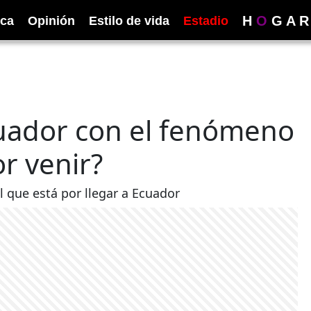
H
O
G
A
R
ica
Opinión
Estilo de vida
Estadio
cuador con el fenómeno
or venir?
 que está por llegar a Ecuador