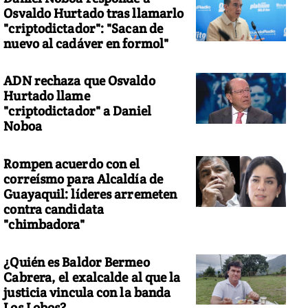
Osvaldo Hurtado tras llamarlo
"criptodictador": "Sacan de
nuevo al cadáver en formol"
ADN rechaza que Osvaldo
Hurtado llame
"criptodictador" a Daniel
Noboa
Rompen acuerdo con el
correísmo para Alcaldía de
Guayaquil: líderes arremeten
contra candidata
"chimbadora"
¿Quién es Baldor Bermeo
Cabrera, el exalcalde al que la
justicia vincula con la banda
Los Lobos?