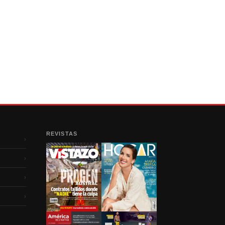
REVISTAS
›
›
›
›