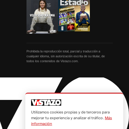
Prohibida la reproducción total, parcial y traducción a
cualquier idioma, sin autorización escrita de su titular, de
todos los contenidos de Vistazo.com.
Utilizamos cookies propias y de terceros para
mejorar tu experiencia y analizar el tráfico.
Más
información