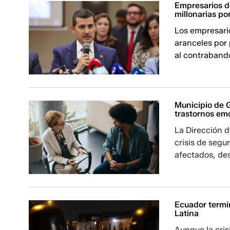
Empresarios d
millonarias po
Los empresari
aranceles por
al contrabando
Municipio de 
trastornos emo
La Dirección d
crisis de segu
afectados, des
Ecuador termi
Latina
Aunque la cris