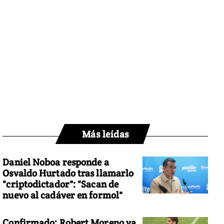
Más leídas
Daniel Noboa responde a
Osvaldo Hurtado tras llamarlo
"criptodictador": "Sacan de
nuevo al cadáver en formol"
Confirmado: Robert Moreno ya