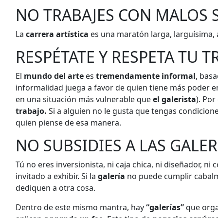
NO TRABAJES CON MALOS
La
carrera artística
es una maratón larga, larguísima,
RESPÉTATE Y RESPETA TU T
El
mundo del arte
es
tremendamente informal
, bas
informalidad juega a favor de quien tiene más poder e
en una situación más vulnerable que
el galerista
). Po
trabajo.
Si a alguien no le gusta que tengas condicione
quien piense de esa manera.
NO SUBSIDIES A LAS GALER
Tú no eres inversionista, ni caja chica, ni diseñador, ni
invitado a exhibir. Si la
galería
no puede cumplir cabalm
dediquen a otra cosa.
Dentro de este mismo mantra, hay
“galerías”
que orga