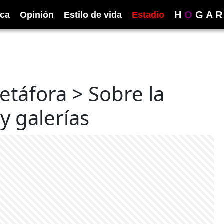
H
O
G
A
R
ica
Opinión
Estilo de vida
Estadio
etáfora > Sobre la
 y galerías