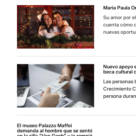
María Paula Or
Su amor por el
cuenta cómo d
nuevas oportu
Nuevo apoyo e
beca cultural
Las personas 
Crecimiento Cr
persona duran
El museo Palazzo Maffei
demanda al hombre que se sentó
en la silla “Van Gogh” y la rompió