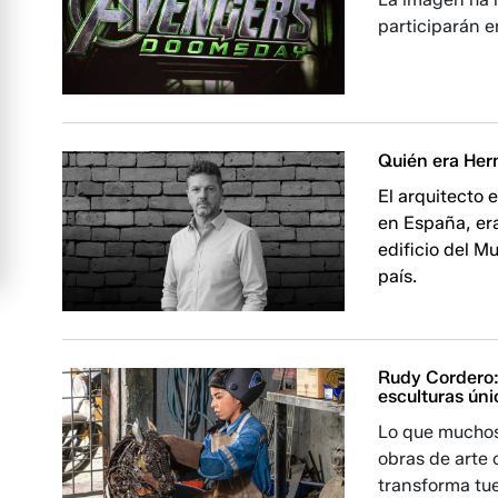
participarán en
Quién era Hern
El arquitecto
en España, era
edificio del M
país.
Rudy Cordero:
esculturas úni
Lo que muchos 
obras de arte 
transforma tue