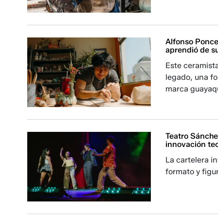
Alfonso Ponce, 
aprendió de s
Este ceramista
legado, una f
marca guayaqui
Teatro Sánche
innovación te
La cartelera i
formato y figu