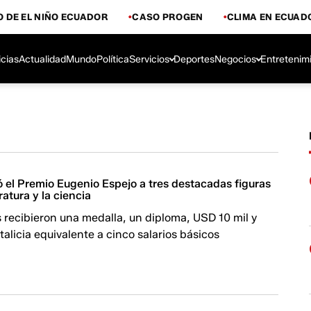
 DE EL NIÑO ECUADOR
CASO PROGEN
CLIMA EN ECUAD
icias
Actualidad
Mundo
Política
Servicios
Deportes
Negocios
Entretenim
 el Premio Eugenio Espejo a tres destacadas figuras
eratura y la ciencia
 recibieron una medalla, un diploma, USD 10 mil y
talicia equivalente a cinco salarios básicos