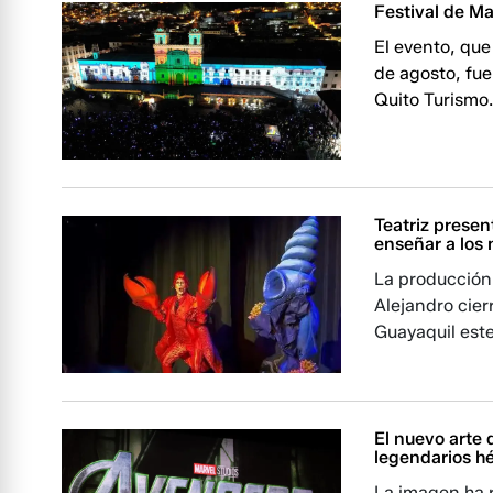
Festival de M
El evento, que
de agosto, fue
Quito Turismo
Teatriz presen
enseñar a los 
La producción
Alejandro cierr
Guayaquil este
El nuevo arte
legendarios h
La imagen ha r