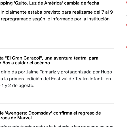
apping 'Quito, Luz de América' cambia de fecha
 inicialmente estaba previsto para realizarse del 7 al 9
 reprogramado según lo informado por la institución
.
ta "El Gran Caracol", una aventura teatral para
niños a cuidar el océano
 dirigida por Jaime Tamariz y protagonizada por Hugo
a la primera edición del Festival de Teatro Infantil en
 1 y 2 de agosto.
 de 'Avengers: Doomsday' confirma el regreso de
éroes de Marvel
eforzado teorías sobre la historia y los personajes que