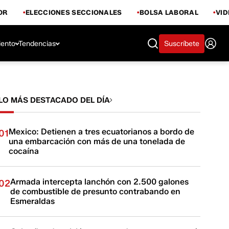
OR
ELECCIONES SECCIONALES
BOLSA LABORAL
VI
iento
Tendencias
Suscríbete
LO MÁS DESTACADO DEL DÍA
Mexico: Detienen a tres ecuatorianos a bordo de
01
una embarcación con más de una tonelada de
cocaína
Armada intercepta lanchón con 2.500 galones
02
de combustible de presunto contrabando en
Esmeraldas