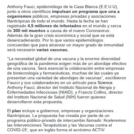
Anthony Fauci, epidemiólogo de la Casa Blanca (E.E.U.U),
junto a otros científicos
impulsan un programa que una a
organismos
públicos, empresas privadas y asociaciones
filantrópicas de todo el mundo. Hasta la fecha se han
registrado
4,5 millones de infectados
en el mundo y cerca
de
300 mil muertos
a causa de el nuevo Coronavirus.
Además de la gran crisis económica y social que se está
desencadenando. Por lo que varios epidemiólogos
concuerdan que para alcanzar un mayor grado de inmunidad
será necesario
varias vacunas.
“La necesidad global de una vacuna y la enorme diversidad
geográfica de la pandemia exigen más de un abordaje efectivo
de una vacuna. Será esencial la colaboración entre empresas
de biotecnología y farmacéuticas, muchas de las cuales ya
presentan una variedad de abordajes de vacunas”, escribieron
Faucci y sus colaboradores en un artículo para
Science
.
Anthony Fauci, director del Instituto Nacional de Alergia y
Enfermedades Infecciosas (NIAID), y Francis Collins, director
del Instituto Nacional de Salud (NIH) fueron quienes
desarrollaron esta propuesta.
El
plan
incluye a gobiernos, empresas y organizaciones
filantrópicas. La propuesta fue creada por parte de un
programa público-privado de intercambio llamado ‘Aceleremos
las Intervenciones Terapéuticas y las Vacunas contra el
COVID-19’, que en inglés forma el acrónimo ACTIV.