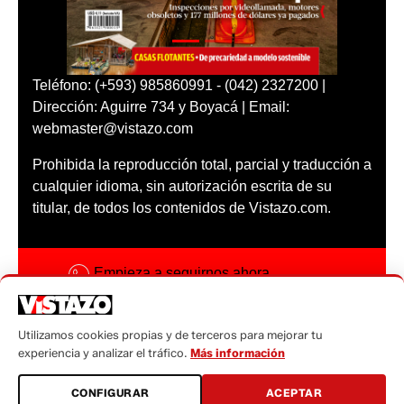
Teléfono: (+593) 985860991 - (042) 2327200 |
Dirección: Aguirre 734 y Boyacá | Email:
webmaster@vistazo.com
Prohibida la reproducción total, parcial y traducción a
cualquier idioma, sin autorización escrita de su
titular, de todos los contenidos de Vistazo.com.
Empieza a seguirnos ahora
Activar notificaciones
Utilizamos cookies propias y de terceros para mejorar tu
Código ética
experiencia y analizar el tráfico.
Más información
Sugerencias a:
CONFIGURAR
ACEPTAR
sugerencias@vistazo.com