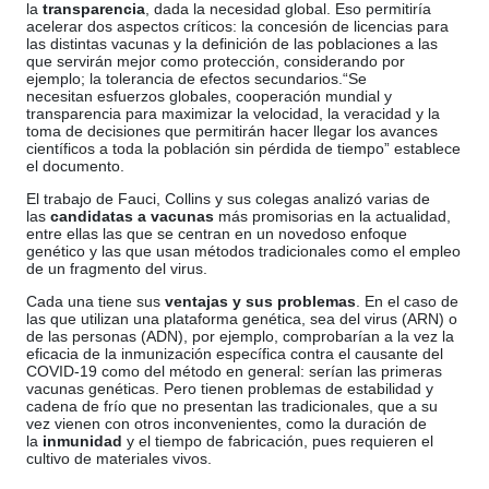
la
transparencia
, dada la necesidad global. Eso permitiría
acelerar dos aspectos críticos: la concesión de licencias para
las distintas vacunas y la definición de las poblaciones a las
que servirán mejor como protección, considerando por
ejemplo; la tolerancia de efectos secundarios.“Se
necesitan esfuerzos globales, cooperación mundial y
transparencia para maximizar la velocidad, la veracidad y la
toma de decisiones que permitirán hacer llegar los avances
científicos a toda la población sin pérdida de tiempo” establece
el documento.
El trabajo de Fauci, Collins y sus colegas analizó varias de
las
candidatas a vacunas
más promisorias en la actualidad,
entre ellas las que se centran en un novedoso enfoque
genético y las que usan métodos tradicionales como el empleo
de un fragmento del virus.
Cada una tiene sus
ventajas y sus problemas
. En el caso de
las que utilizan una plataforma genética, sea del virus (ARN) o
de las personas (ADN), por ejemplo, comprobarían a la vez la
eficacia de la inmunización específica contra el causante del
COVID-19 como del método en general: serían las primeras
vacunas genéticas. Pero tienen problemas de estabilidad y
cadena de frío que no presentan las tradicionales, que a su
vez vienen con otros inconvenientes, como la duración de
la
inmunidad
y el tiempo de fabricación, pues requieren el
cultivo de materiales vivos.