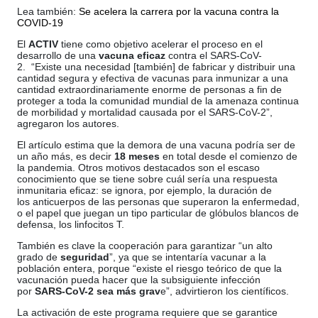
Lea también:
Se acelera la carrera por la vacuna contra la
COVID-19
El
ACTIV
tiene como objetivo acelerar el proceso en el
desarrollo de una
vacuna eficaz
contra el SARS-CoV-
2.
“Existe una necesidad [también] de fabricar y distribuir una
cantidad segura y efectiva de vacunas para inmunizar a una
cantidad extraordinariamente enorme de personas a fin de
proteger a toda la comunidad mundial de la amenaza continua
de morbilidad y mortalidad causada por el SARS-CoV-2”,
agregaron los autores.
El artículo estima que la demora de una vacuna podría ser de
un año más, es decir
18 meses
en total desde el comienzo de
la pandemia. Otros motivos destacados son el escaso
conocimiento que se tiene sobre cuál sería una respuesta
inmunitaria eficaz: se ignora, por ejemplo, la duración de
los anticuerpos de las personas que superaron la enfermedad,
o el papel que juegan un tipo particular de glóbulos blancos de
defensa, los linfocitos T.
También es clave la cooperación para garantizar “un alto
grado de
seguridad
”, ya que se intentaría vacunar a la
población entera, porque “existe el riesgo teórico de que la
vacunación pueda hacer que la subsiguiente infección
por
SARS-CoV-2 sea más grav
e”, advirtieron los científicos.
La activación de este programa requiere que se garantice