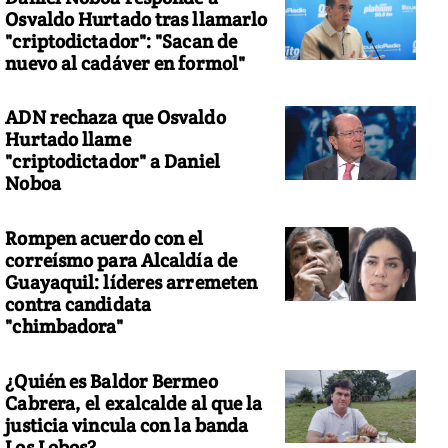
Osvaldo Hurtado tras llamarlo
"criptodictador": "Sacan de
nuevo al cadáver en formol"
ADN rechaza que Osvaldo
Hurtado llame
"criptodictador" a Daniel
Noboa
Rompen acuerdo con el
correísmo para Alcaldía de
Guayaquil: líderes arremeten
contra candidata
"chimbadora"
¿Quién es Baldor Bermeo
Cabrera, el exalcalde al que la
justicia vincula con la banda
Los Lobos?