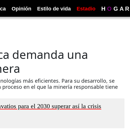
H
O
G
A
R
ica
Opinión
Estilo de vida
Estadio
tica demanda una
nera
ologías más eficientes. Para su desarrollo, se
 proceso en el que la minería responsable tiene
atios para el 2030 superar así la crisis