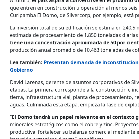
A futuro,
el país aspira a convertirse en el próximo
que entren en construcción u operación al menos seis 
Curipamba El Domo, de Silvercorp, por ejemplo, está pr
La inversión total de su edificación se estima en 240,5
estimada de procesamiento de 1.850 toneladas diarias
tiene una concentración aproximada de 50 por cient
producción anual promedio de 10.463 toneladas de cobr
Lea también:
Presentan demanda de inconstitucional
Gobierno
David Larenas, gerente de asuntos corporativos de Silv
etapas. La primera corresponde a la construcción e i
tierra, infraestructura vial, planta de procesamiento, 
aguas. Culminada esta etapa, empieza la fase de explota
“
El Domo tendrá un papel relevante en el contexto gl
minerales estratégicos como el cobre y zinc. Proyectos
productiva, fortalecer su balanza comercial mediante 