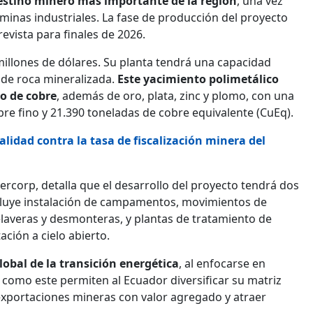
 destino minero más importante de la región
, una vez
minas industriales. La fase de producción del proyecto
evista para finales de 2026.
 millones de dólares. Su planta tendrá una capacidad
 de roca mineralizada.
Este yacimiento polimetálico
o de cobre
, además de oro, plata, zinc y plomo, con una
e fino y 21.390 toneladas de cobre equivalente (CuEq).
idad contra la tasa de fiscalización minera del
ercorp, detalla que el desarrollo del proyecto tendrá dos
ncluye instalación de campamentos, movimientos de
relaveras y desmonteras, y plantas de tratamiento de
ción a cielo abierto.
obal de la transición energética
, al enfocarse en
 como este permiten al Ecuador diversificar su matriz
exportaciones mineras con valor agregado y atraer