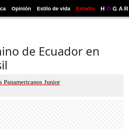
H
O
G
A
R
ica
Opinión
Estilo de vida
Estadio
nino de Ecuador en
il
os Panamericanos Junior