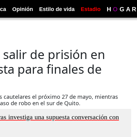
H
O
G
A
R
ica
Opinión
Estilo de vida
Estadio
 salir de prisión en
ta para finales de
s cautelares el próximo 27 de mayo, mientras
aso de robo en el sur de Quito.
as investiga una supuesta conversación con