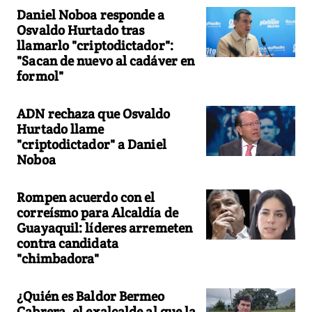
Daniel Noboa responde a
Osvaldo Hurtado tras
llamarlo "criptodictador":
"Sacan de nuevo al cadáver en
formol"
ADN rechaza que Osvaldo
Hurtado llame
"criptodictador" a Daniel
Noboa
Rompen acuerdo con el
correísmo para Alcaldía de
Guayaquil: líderes arremeten
contra candidata
"chimbadora"
¿Quién es Baldor Bermeo
Cabrera, el exalcalde al que la