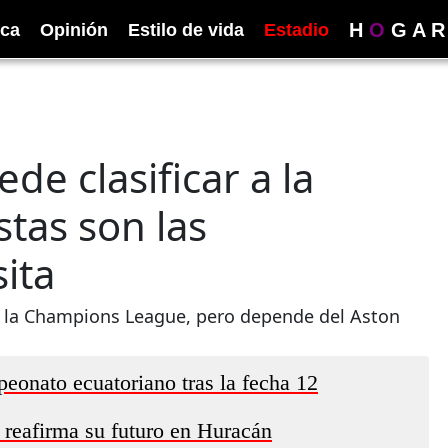
H
O
G
A
R
ica
Opinión
Estilo de vida
Estadio
de clasificar a la
tas son las
ita
 a la Champions League, pero depende del Aston
eonato ecuatoriano tras la fecha 12
 reafirma su futuro en Huracán