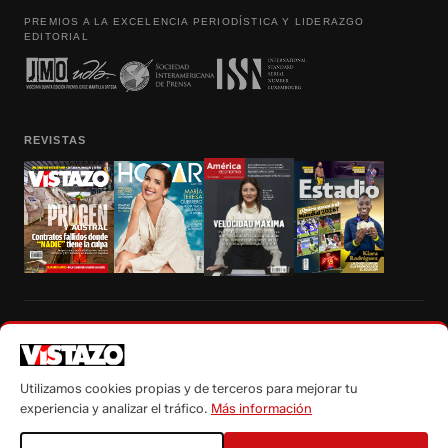
PREMIOS A LA EXCELENCIA PERIODÍSTICA Y LIDERAZGO
EDITORIAL
REVISTAS
Prohibida la reproducción total, parcial y traducción a cualquier idioma, sin
autorización escrita de su titular, de todos los contenidos de Vistazo.com.
Utilizamos cookies propias y de terceros para mejorar tu
experiencia y analizar el tráfico.
Más información