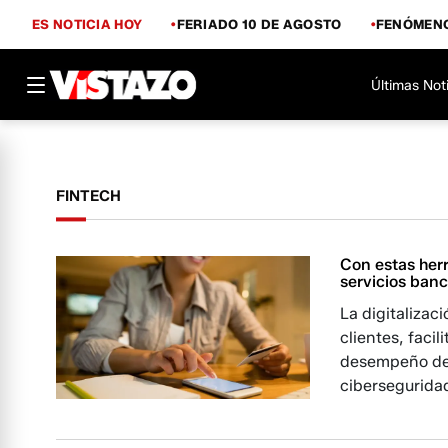
ES NOTICIA HOY
FERIADO 10 DE AGOSTO
FENÓMENO
Últimas Not
FINTECH
Con estas her
servicios banc
La digitalizac
clientes, facil
desempeño de l
ciberseguridad