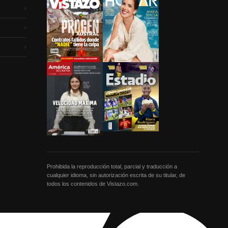
›
›
›
Prohibida la reproducción total, parcial y traducción a
cualquier idioma, sin autorización escrita de su titular, de
todos los contenidos de Vistazo.com.