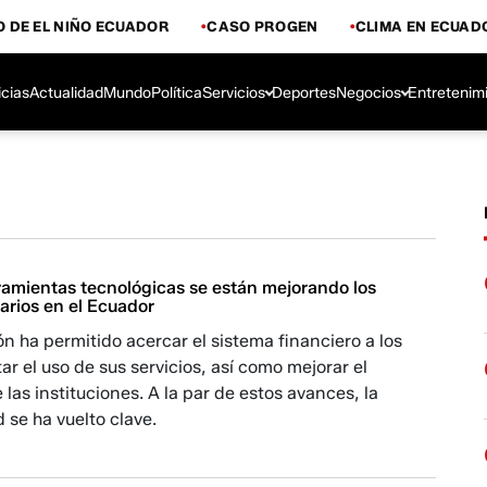
 DE EL NIÑO ECUADOR
CASO PROGEN
CLIMA EN ECUAD
icias
Actualidad
Mundo
Política
Servicios
Deportes
Negocios
Entretenim
ramientas tecnológicas se están mejorando los
arios en el Ecuador
ión ha permitido acercar el sistema financiero a los
itar el uso de sus servicios, así como mejorar el
as instituciones. A la par de estos avances, la
 se ha vuelto clave.