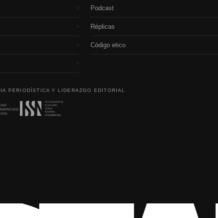
Podcast
›
Réplicas
›
Código etico
›
›
IA PERIODÍSTICA Y LIDERAZGO EDITORIAL