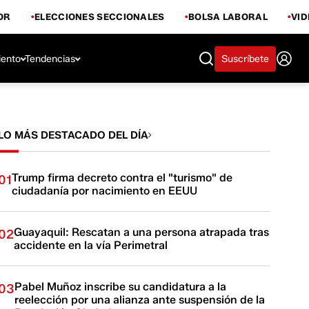
OR
ELECCIONES SECCIONALES
BOLSA LABORAL
VI
iento
Tendencias
Suscríbete
LO MÁS DESTACADO DEL DÍA
Trump firma decreto contra el "turismo" de
01
ciudadanía por nacimiento en EEUU
Guayaquil: Rescatan a una persona atrapada tras
02
accidente en la vía Perimetral
Pabel Muñoz inscribe su candidatura a la
03
reelección por una alianza ante suspensión de la