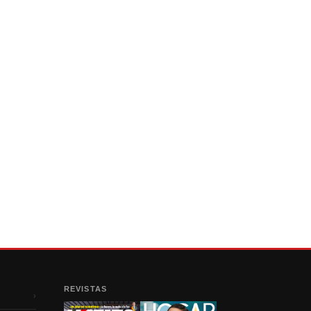
REVISTAS
›