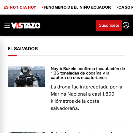
ES NOTICIA HOY
FENÓMENO DE EL NIÑO ECUADOR
CASO 
Suscríbete
EL SALVADOR
Nayib Bukele confirma incautación de
1,36 toneladas de cocaína y la
captura de dos ecuatorianos
La droga fue interceptada por la
Marina Nacional a casi 1.800
kilómetros de la costa
salvadoreña.