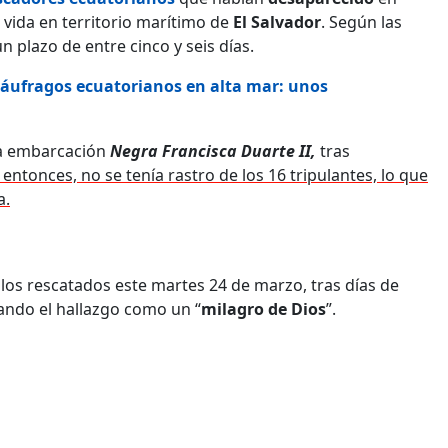
vida en territorio marítimo de
El Salvador
. Según las
n plazo de entre cinco y seis días.
náufragos ecuatorianos en alta mar: unos
a embarcación
Negra Francisca Duarte II,
tras
entonces, no se tenía rastro de los 16 tripulantes, lo que
a.
e los rescatados este martes 24 de marzo, tras días de
icando el hallazgo como un “
milagro de Dios
”.