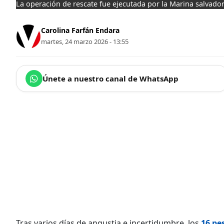
La operación de rescate fue ejecutada por la Marina salvado
Carolina Farfán Endara
martes, 24 marzo 2026 - 13:55
Únete a nuestro canal de WhatsApp
Tras varios días de angustia e incertidumbre, los
16 pe