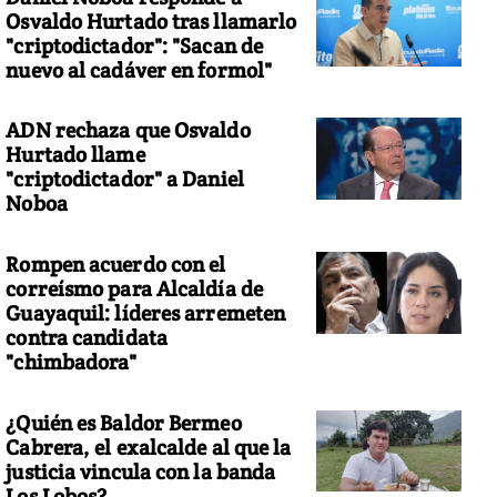
Osvaldo Hurtado tras llamarlo
"criptodictador": "Sacan de
nuevo al cadáver en formol"
ADN rechaza que Osvaldo
Hurtado llame
"criptodictador" a Daniel
Noboa
Rompen acuerdo con el
correísmo para Alcaldía de
Guayaquil: líderes arremeten
contra candidata
"chimbadora"
¿Quién es Baldor Bermeo
Cabrera, el exalcalde al que la
justicia vincula con la banda
Los Lobos?