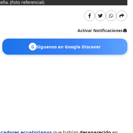
reña.
(Foto referencial)
Activar Notificaciones
G
Síguenos en Google Discover
scadores ecuatorianos
que habían
desaparecido
en