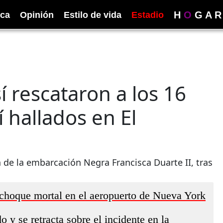
H
O
G
A
R
ica
Opinión
Estilo de vida
Estadio
sí rescataron a los 16
hallados en El
 de la embarcación Negra Francisca Duarte II, tras
 choque mortal en el aeropuerto de Nueva York
y se retracta sobre el incidente en la