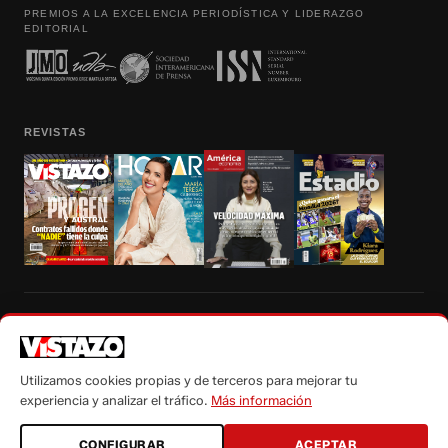
PREMIOS A LA EXCELENCIA PERIODÍSTICA Y LIDERAZGO
EDITORIAL
REVISTAS
Prohibida la reproducción total, parcial y traducción a cualquier idioma, sin
autorización escrita de su titular, de todos los contenidos de Vistazo.com.
Utilizamos cookies propias y de terceros para mejorar tu
experiencia y analizar el tráfico.
Más información
CONFIGURAR
ACEPTAR