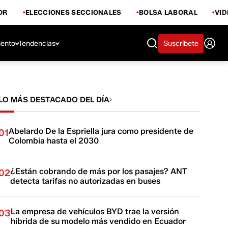
OR
ELECCIONES SECCIONALES
BOLSA LABORAL
VI
iento
Tendencias
Suscríbete
LO MÁS DESTACADO DEL DÍA
Abelardo De la Espriella jura como presidente de
01
Colombia hasta el 2030
¿Están cobrando de más por los pasajes? ANT
02
detecta tarifas no autorizadas en buses
La empresa de vehículos BYD trae la versión
03
híbrida de su modelo más vendido en Ecuador