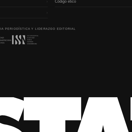
Código etico
›
›
IA PERIODÍSTICA Y LIDERAZGO EDITORIAL