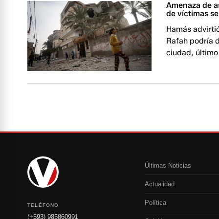
Amenaza de asa
de víctimas s
Hamás advirtió
Rafah podría d
ciudad, último 
Últimas Noticias
Actualidad
Política
TELÉFONO
(+593) 985860991