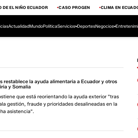
 DE EL NIÑO ECUADOR
CASO PROGEN
CLIMA EN ECUAD
icias
Actualidad
Mundo
Política
Servicios
Deportes
Negocios
Entretenim
 restablece la ayuda alimentaria a Ecuador y otros
iria y Somalia
tiene que está reorientando la ayuda exterior "tras
a gestión, fraude y prioridades desalineadas en la
ha asistencia".