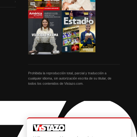
›
Prohibida la reproducción total, parcial y traducción a
cualquier idioma, sin autorización escrita de su titular, de
todos los contenidos de Vistazo.com.