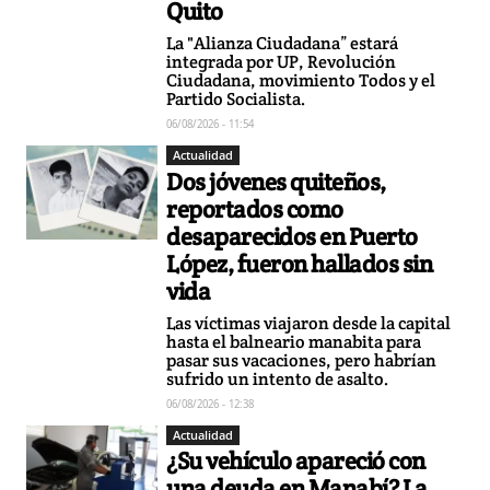
Quito
La "Alianza Ciudadana” estará
integrada por UP, Revolución
Ciudadana, movimiento Todos y el
Partido Socialista.
06/08/2026 - 11:54
Actualidad
Dos jóvenes quiteños,
reportados como
desaparecidos en Puerto
López, fueron hallados sin
vida
Las víctimas viajaron desde la capital
hasta el balneario manabita para
pasar sus vacaciones, pero habrían
sufrido un intento de asalto.
06/08/2026 - 12:38
Actualidad
¿Su vehículo apareció con
una deuda en Manabí? La