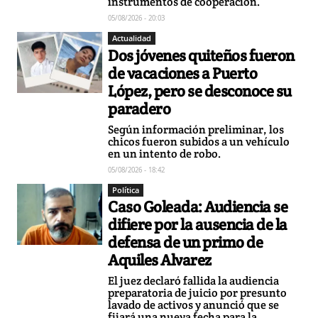
instrumentos de cooperación.
05/08/2026 - 20:03
Actualidad
Dos jóvenes quiteños fueron
de vacaciones a Puerto
López, pero se desconoce su
paradero
Según información preliminar, los
chicos fueron subidos a un vehículo
en un intento de robo.
05/08/2026 - 18:42
Política
Caso Goleada: Audiencia se
difiere por la ausencia de la
defensa de un primo de
Aquiles Alvarez
El juez declaró fallida la audiencia
preparatoria de juicio por presunto
lavado de activos y anunció que se
fijará una nueva fecha para la