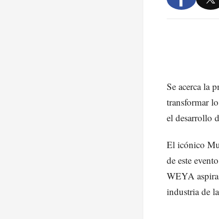
Se acerca la 
transformar l
el desarrollo 
El icónico M
de este event
WEYA aspira a
industria de l