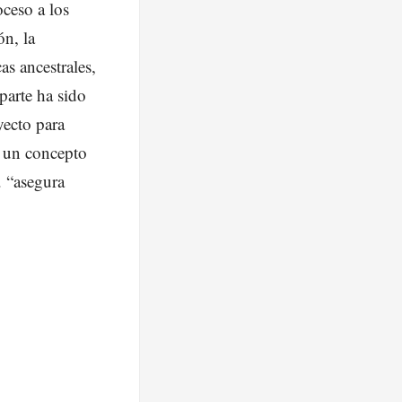
oceso a los
ón, la
as ancestrales,
parte ha sido
yecto para
o un concepto
. “asegura