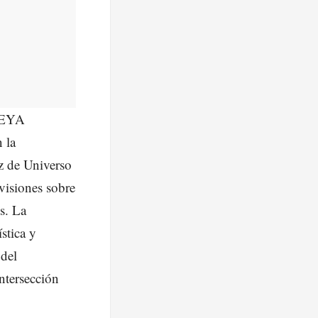
 WEYA
 la
ez de Universo
visiones sobre
s. La
stica y
 del
ntersección