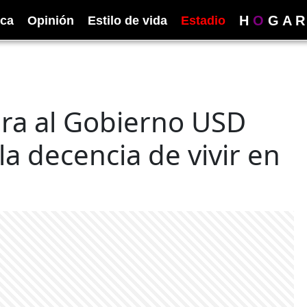
H
O
G
A
R
ica
Opinión
Estilo de vida
Estadio
ra al Gobierno USD
la decencia de vivir en