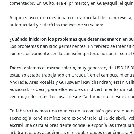
comentados. En Quito, era el primero; y en Guayaquil, el quin
Al
gunos usuarios cuestionaron la veracidad de la entrevista,
autenticidad y reiteró los motivos de su salida:
¿Cuándo iniciaron los problemas que desencadenaron en su
Los problemas han sido permanentes. En febrero se intensific
son exclusivamente con la comisión gestora; no son ni con el 
Todos teníamos el mismo salario, muy generoso, de USD 16.300 
estar. Yo estaba trabajando en Urcuquí, en el campus, mientr
Andrade, Ares Rosakis y Guruswami Ravichandran) están Calif
adicional. Es decir, para ellos esto es un divertimiento, un s
ven muy diferentes las cosas desde California que desde aquí
En febrero tuvimos una reunión de la comisión gestora que no 
Tecnología René Ramírez para exponérselo. El 15 de abril, volví
escribí una carta al presidente donde le exponía las irregul
arbitrariedades académicas e irregularidades económicas. He