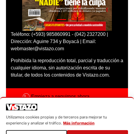
Teléfono: (+593) 985860991 - (042) 2327200 |
Dirección: Aguirre 734 y Boyacá | Email:
webmaster@vistazo.com
Prohibida la reproducción total, parcial y traducción a
cualquier idioma, sin autorización escrita de su
titular, de todos los contenidos de Vistazo.com.
Empieza a seguirnos ahora
Activar notificaciones
Utilizamos cookies propias y de terceros para mejorar tu
Código ética
experiencia y analizar el tráfico.
Más información
Sugerencias a: