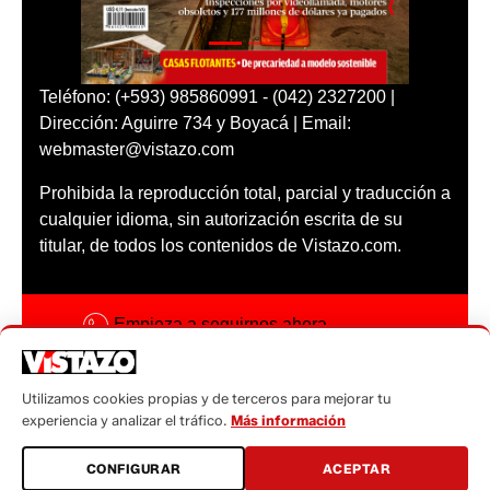
Teléfono: (+593) 985860991 - (042) 2327200 |
Dirección: Aguirre 734 y Boyacá | Email:
webmaster@vistazo.com
Prohibida la reproducción total, parcial y traducción a
cualquier idioma, sin autorización escrita de su
titular, de todos los contenidos de Vistazo.com.
Empieza a seguirnos ahora
Activar notificaciones
Utilizamos cookies propias y de terceros para mejorar tu
Código ética
experiencia y analizar el tráfico.
Más información
Sugerencias a:
CONFIGURAR
ACEPTAR
sugerencias@vistazo.com