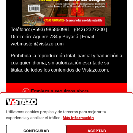
Teléfono: (+593) 985860991 - (042) 2327200 |
Dirección: Aguirre 734 y Boyacá | Email:
webmaster@vistazo.com
Prohibida la reproducción total, parcial y traducción a
cualquier idioma, sin autorización escrita de su
titular, de todos los contenidos de Vistazo.com.
Empieza a seguirnos ahora
Activar notificaciones
Utilizamos cookies propias y de terceros para mejorar tu
Código ética
experiencia y analizar el tráfico.
Más información
Sugerencias a:
CONFIGURAR
ACEPTAR
sugerencias@vistazo.com