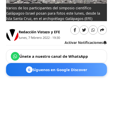
Varios de los participantes del simposio científico
Galápagos-Israel posan para fotos este lunes, desde la
Isla Santa Cruz, en el archipiélago Galápagos
(EFE)
Redacción Vistazo y EFE
lunes, 7 febrero 2022 - 19:30
Activar Notificaciones
Únete a nuestro canal de WhatsApp
G
Síguenos en Google Discover