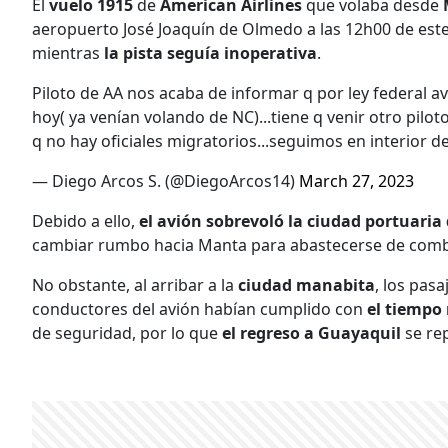
El
vuelo 1915
de
American Airlines
que volaba desde
aeropuerto José Joaquín de Olmedo a las 12h00 de este
mientras
la pista seguía inoperativa
.
Piloto de AA nos acaba de informar q por ley federal a
hoy( ya venían volando de NC)...tiene q venir otro pil
q no hay oficiales migratorios...seguimos en interior de
— Diego Arcos S. (@DiegoArcos14)
March 27, 2023
Debido a ello,
el avión sobrevoló la ciudad portuar
cambiar rumbo hacia Manta para abastecerse de comb
No obstante, al arribar a la
ciudad manabita
, los pas
conductores del avión habían cumplido con
el tiempo
de seguridad, por lo que
el regreso a Guayaquil
se re