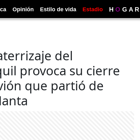
H
O
G
A
R
ica
Opinión
Estilo de vida
Estadio
terrizaje del
il provoca su cierre
vión que partió de
Manta