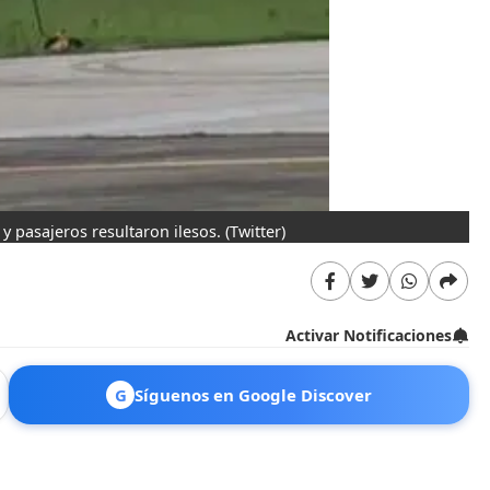
 y pasajeros resultaron ilesos.
(Twitter)
Activar Notificaciones
G
Síguenos en Google Discover