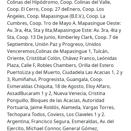
Colinas del Hipódromo, Coop. Colinas del Valle,
Coop. El Cerro, Coop. 27 deEnero, Coop. Los
Ángeles, Coop. Mapasingue (B.E.V.), Coop. La
Cumbres, Coop. 1ro de Mayo A. Mapasingue Oeste:
Av. 3ra, 4ta, 5ta y 6ta,Mapasingue Este: Av. 3ra, 4ta y
5ta, Coop. 13 De Junio, Kimberley Clark, Coop. 7 de
Septiembre, Unión Paz y Progreso, Unidos
Venceremos,Colinas de Mapasingue 1, Tulcán,
Oriente, Cristóbal Colón, Chávez Franco, Leónidas
Plaza, Calle F, Robles Chambers, Orilla del Estero
PuertoLiza y del Muerto, Ciudadela Las Acacias 1, 2 y
3, Rumiñahui, Progresista, Guangala, Coop.
Esmeraldas Chiquita, 18 de Agosto, Eloy Alfaro,
AssadBucaram 1 y 2, Nueva Venecia, Cristina
Ponguillo, Bloques de las Acacias, Autoridad
Portuaria, Jaime Roldós, Alameda, Vargas Torres,
Techopara Todos, Coviess, Los Claveles 1 y 2.
Argentina, Francisco Segura, Esmeraldas, Av. del
Ejercito, Michael Connor, General Gómez,