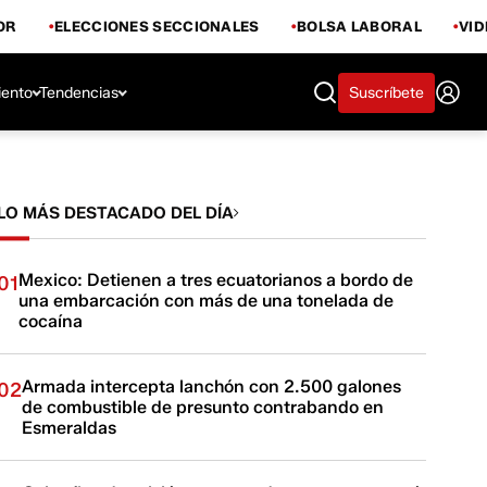
OR
ELECCIONES SECCIONALES
BOLSA LABORAL
VI
iento
Tendencias
Suscríbete
LO MÁS DESTACADO DEL DÍA
Mexico: Detienen a tres ecuatorianos a bordo de
01
una embarcación con más de una tonelada de
cocaína
Armada intercepta lanchón con 2.500 galones
02
de combustible de presunto contrabando en
Esmeraldas