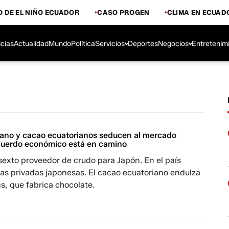
 DE EL NIÑO ECUADOR
CASO PROGEN
CLIMA EN ECUAD
icias
Actualidad
Mundo
Política
Servicios
Deportes
Negocios
Entretenim
no y cacao ecuatorianos seducen al mercado
cuerdo económico está en camino
sexto proveedor de crudo para Japón. En el país
mas privadas japonesas. El cacao ecuatoriano endulza
gs, que fabrica chocolate.