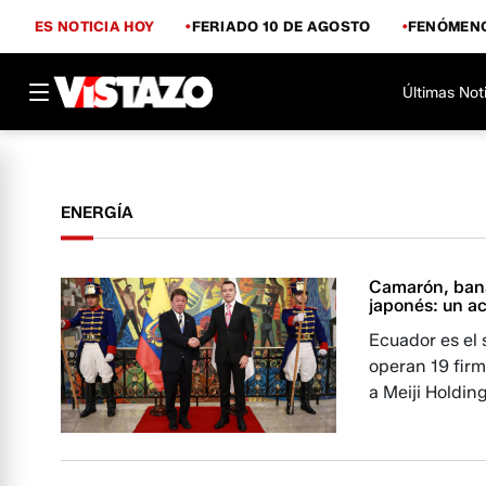
ES NOTICIA HOY
FERIADO 10 DE AGOSTO
FENÓMENO
Últimas Not
ENERGÍA
Camarón, bana
japonés: un a
Ecuador es el 
operan 19 fir
a Meiji Holdin