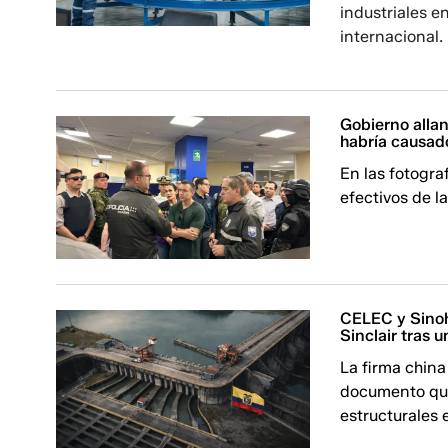
industriales e
internacional.
Gobierno alla
habría causad
En las fotogra
efectivos de l
CELEC y Sinoh
Sinclair tras 
La firma china
documento que
estructurales 