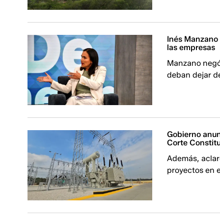
Inés Manzano 
las empresas
Manzano negó 
deban dejar de
Gobierno anunc
Corte Constit
Además, aclaró
proyectos en e