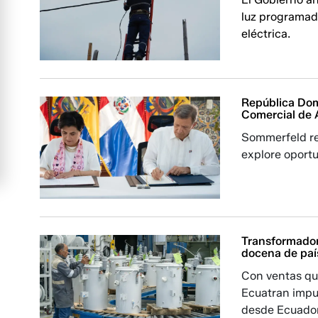
luz programad
eléctrica.
República Dom
Comercial de 
Sommerfeld rei
explore oportu
Transformador
docena de paí
Con ventas qu
Ecuatran impu
desde Ecuador