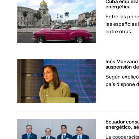
Cuba empieza a
energética
Entre las pri
las españolas 
entre otras.
Inés Manzano 
suspensión de
Según explicó 
país dispone 
Ecuador conso
energético, a
La cooperación