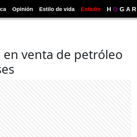
H
O
G
A
R
ica
Opinión
Estilo de vida
Estadio
s en venta de petróleo
ses