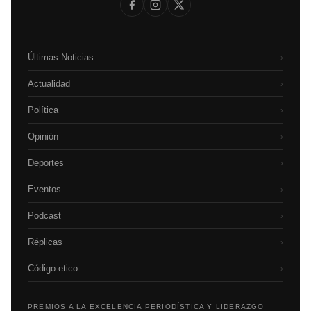
Últimas Noticias
›
Actualidad
›
Política
›
Opinión
›
Deportes
›
Eventos
›
Podcast
›
Réplicas
›
Código etico
›
PREMIOS A LA EXCELENCIA PERIODÍSTICA Y LIDERAZGO