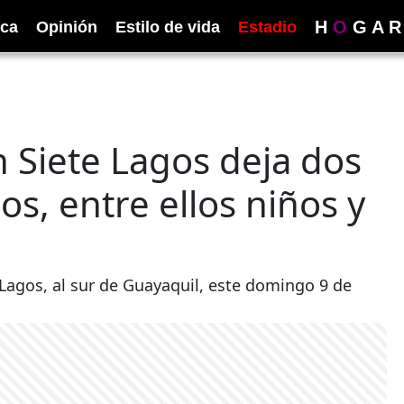
H
O
G
A
R
ica
Opinión
Estilo de vida
Estadio
n Siete Lagos deja dos
os, entre ellos niños y
 Lagos, al sur de Guayaquil, este domingo 9 de