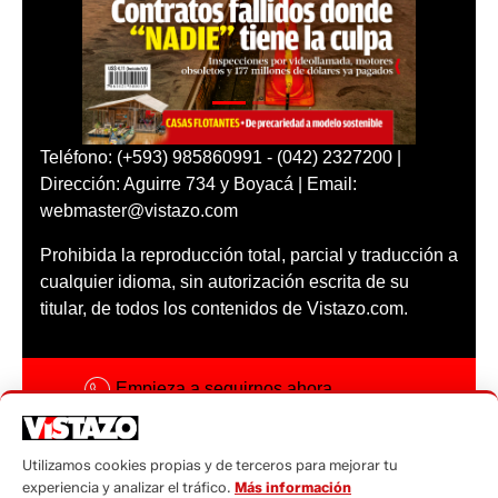
Teléfono: (+593) 985860991 - (042) 2327200 |
Dirección: Aguirre 734 y Boyacá | Email:
webmaster@vistazo.com
Prohibida la reproducción total, parcial y traducción a
cualquier idioma, sin autorización escrita de su
titular, de todos los contenidos de Vistazo.com.
Empieza a seguirnos ahora
Activar notificaciones
Utilizamos cookies propias y de terceros para mejorar tu
Código ética
experiencia y analizar el tráfico.
Más información